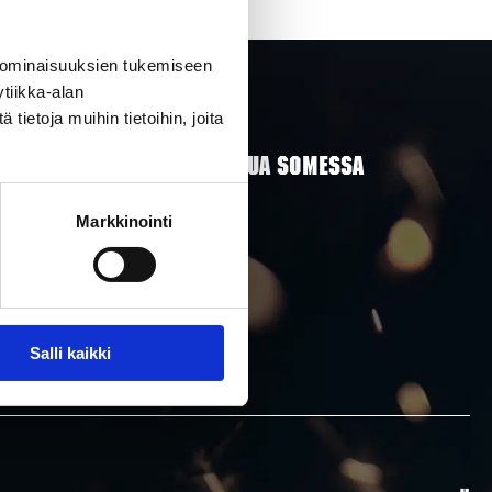
 ominaisuuksien tukemiseen
tiikka-alan
ietoja muihin tietoihin, joita
SEURAA RAKETTITUKKUA SOMESSA
Markkinointi
Salli kaikki