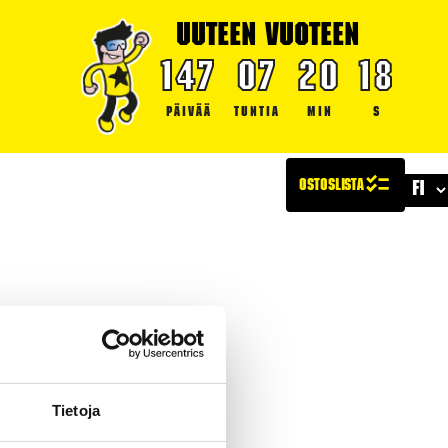
UUTEEN VUOTEEN
147
07
20
17
PÄIVÄÄ
TUNTIA
MIN
S
LLISUUS
TURVALLISUUS
ARTIKKELIT
Tietoja