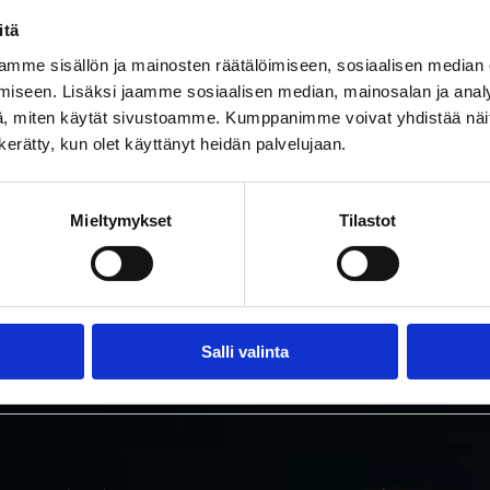
itä
mme sisällön ja mainosten räätälöimiseen, sosiaalisen median
iseen. Lisäksi jaamme sosiaalisen median, mainosalan ja analy
, miten käytät sivustoamme. Kumppanimme voivat yhdistää näitä t
n kerätty, kun olet käyttänyt heidän palvelujaan.
AKETTITUKUN UUTISKIRJE
Mieltymykset
Tilastot
kirje ja saat ensimmäisenä tietoa uutuuksista ja tarjouksista!
yn tietosuojaselosteen mukaisen tietojeni
us
n.
*
ti
Salli valinta