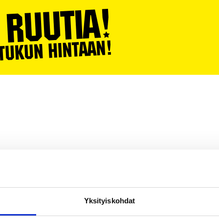
IPISTEET
VENETSIALAISET 2026
ILOTULITUS JUHLIISI
VASTUU
Yksityiskohdat