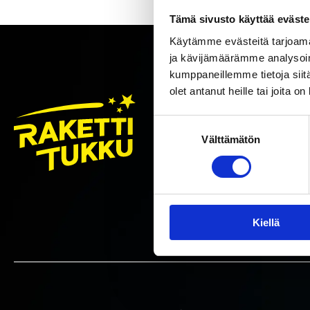
Tämä sivusto käyttää eväste
Käytämme evästeitä tarjoama
ja kävijämäärämme analysoim
kumppaneillemme tietoja siitä
olet antanut heille tai joita o
TILAA R
Suostumuksen
Välttämätön
Tilaa uutis
valinta
Hyväks
Suostum
käytö
*
Sähköpos
Kiellä
*