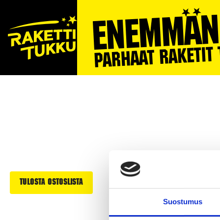
ILOTULITTEET
YMPÄRIVUOTISET MYYNT
Tulosta ostoslista
Suostumus