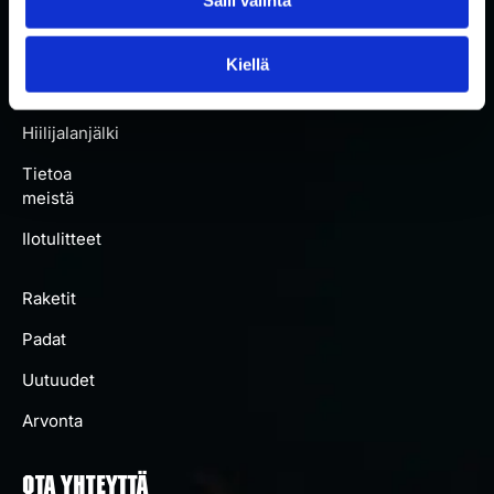
Kaikki
padat
Kiellä
Artikkelit
Hiilijalanjälki
Tietoa
meistä
Ilotulitteet
Raketit
Padat
Uutuudet
Arvonta
OTA YHTEYTTÄ