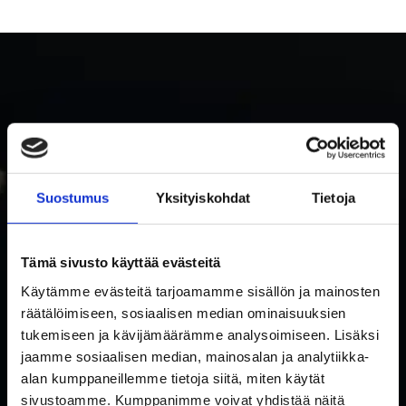
Suostumus
Yksityiskohdat
Tietoja
TILAA RAKETTITUKUN UUTISKIRJE
Tämä sivusto käyttää evästeitä
Tilaa uutiskirje ja saat ensimmäisenä tietoa uutuuksista ja
Käytämme evästeitä tarjoamamme sisällön ja mainosten
tarjouksista!
räätälöimiseen, sosiaalisen median ominaisuuksien
Hyväksyn tietosuojaselosteen mukaisen tietojeni käytön.
*
tukemiseen ja kävijämäärämme analysoimiseen. Lisäksi
Suostumus
jaamme sosiaalisen median, mainosalan ja analytiikka-
*
alan kumppaneillemme tietoja siitä, miten käytät
Sähköposti
sivustoamme. Kumppanimme voivat yhdistää näitä