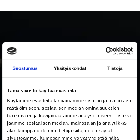
Suostumus
Yksityiskohdat
Tietoja
TILAA RAKETTITUKUN UUTISKIRJE
Tämä sivusto käyttää evästeitä
Tilaa uutiskirje ja saat ensimmäisenä tietoa uutuuksista ja
Käytämme evästeitä tarjoamamme sisällön ja mainosten
tarjouksista!
räätälöimiseen, sosiaalisen median ominaisuuksien
Hyväksyn tietosuojaselosteen mukaisen tietojeni käytön.
*
tukemiseen ja kävijämäärämme analysoimiseen. Lisäksi
Suostumus
jaamme sosiaalisen median, mainosalan ja analytiikka-
*
alan kumppaneillemme tietoja siitä, miten käytät
Sähköposti
sivustoamme. Kumppanimme voivat yhdistää näitä