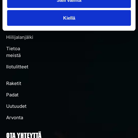
Kaikki
padat
Kiellä
Artikkelit
Hiilijalanjälki
Tietoa
meistä
Ilotulitteet
Raketit
Padat
Uutuudet
Arvonta
OTA YHTEYTTÄ