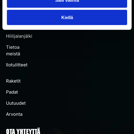
Kaikki
padat
Kiellä
Artikkelit
Hiilijalanjälki
Tietoa
meistä
Ilotulitteet
Raketit
Padat
Uutuudet
Arvonta
OTA YHTEYTTÄ