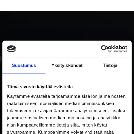
Suostumus
Yksityiskohdat
Tietoja
TILAA RAKETTITUKUN UUTISKIRJE
Tämä sivusto käyttää evästeitä
Tilaa uutiskirje ja saat ensimmäisenä tietoa uutuuksista ja
Käytämme evästeitä tarjoamamme sisällön ja mainosten
tarjouksista!
räätälöimiseen, sosiaalisen median ominaisuuksien
Hyväksyn tietosuojaselosteen mukaisen tietojeni käytön.
*
tukemiseen ja kävijämäärämme analysoimiseen. Lisäksi
Suostumus
jaamme sosiaalisen median, mainosalan ja analytiikka-
*
alan kumppaneillemme tietoja siitä, miten käytät
Sähköposti
sivustoamme. Kumppanimme voivat yhdistää näitä