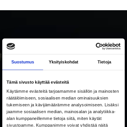
Suostumus
Yksityiskohdat
Tietoja
TILAA RAKETTITUKUN UUTISKIRJE
Tämä sivusto käyttää evästeitä
Tilaa uutiskirje ja saat ensimmäisenä tietoa uutuuksista ja
Käytämme evästeitä tarjoamamme sisällön ja mainosten
tarjouksista!
räätälöimiseen, sosiaalisen median ominaisuuksien
Hyväksyn tietosuojaselosteen mukaisen tietojeni käytön.
*
tukemiseen ja kävijämäärämme analysoimiseen. Lisäksi
Suostumus
jaamme sosiaalisen median, mainosalan ja analytiikka-
*
alan kumppaneillemme tietoja siitä, miten käytät
Sähköposti
sivustoamme. Kumppanimme voivat yhdistää näitä