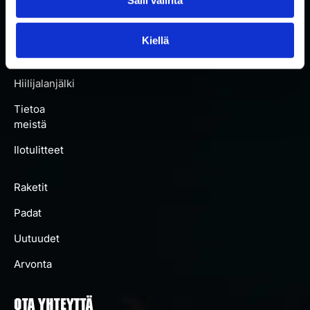
Kaikki
padat
Kiellä
Artikkelit
Hiilijalanjälki
Tietoa
meistä
Ilotulitteet
Raketit
Padat
Uutuudet
Arvonta
OTA YHTEYTTÄ