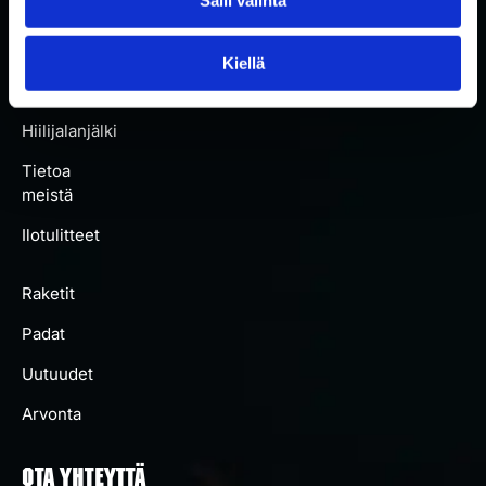
Kaikki
padat
Kiellä
Artikkelit
Hiilijalanjälki
Tietoa
meistä
Ilotulitteet
Raketit
Padat
Uutuudet
Arvonta
OTA YHTEYTTÄ