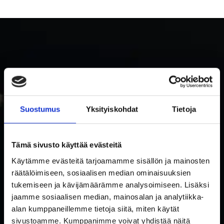
Suostumus
Yksityiskohdat
Tietoja
TILAA RAKETTITUKUN UUTISKIRJE
Tämä sivusto käyttää evästeitä
Tilaa uutiskirje ja saat ensimmäisenä tietoa uutuuksista ja
Käytämme evästeitä tarjoamamme sisällön ja mainosten
tarjouksista!
räätälöimiseen, sosiaalisen median ominaisuuksien
Hyväksyn tietosuojaselosteen mukaisen tietojeni käytön.
*
tukemiseen ja kävijämäärämme analysoimiseen. Lisäksi
Suostumus
jaamme sosiaalisen median, mainosalan ja analytiikka-
*
alan kumppaneillemme tietoja siitä, miten käytät
Sähköposti
sivustoamme. Kumppanimme voivat yhdistää näitä