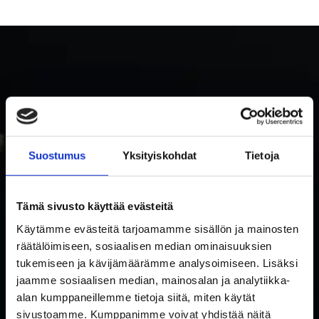
Suostumus
Yksityiskohdat
Tietoja
TILAA RAKETTITUKUN UUTISKIRJE
Tämä sivusto käyttää evästeitä
Tilaa uutiskirje ja saat ensimmäisenä tietoa uutuuksista ja
Käytämme evästeitä tarjoamamme sisällön ja mainosten
tarjouksista!
räätälöimiseen, sosiaalisen median ominaisuuksien
Hyväksyn tietosuojaselosteen mukaisen tietojeni käytön.
*
tukemiseen ja kävijämäärämme analysoimiseen. Lisäksi
Suostumus
jaamme sosiaalisen median, mainosalan ja analytiikka-
*
alan kumppaneillemme tietoja siitä, miten käytät
Sähköposti
sivustoamme. Kumppanimme voivat yhdistää näitä