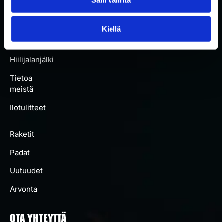
Kaikki
padat
Kiellä
Artikkelit
Hiilijalanjälki
Tietoa
meistä
Ilotulitteet
Raketit
Padat
Uutuudet
Arvonta
OTA YHTEYTTÄ