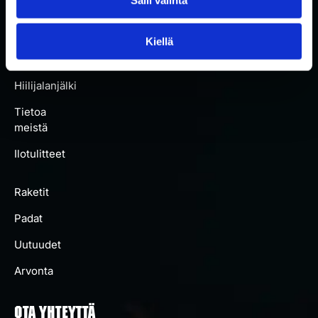
Kaikki
padat
Kiellä
Artikkelit
Hiilijalanjälki
Tietoa
meistä
Ilotulitteet
Raketit
Padat
Uutuudet
Arvonta
OTA YHTEYTTÄ