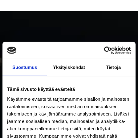
Suostumus
Yksityiskohdat
Tietoja
TILAA RAKETTITUKUN UUTISKIRJE
Tämä sivusto käyttää evästeitä
Tilaa uutiskirje ja saat ensimmäisenä tietoa uutuuksista ja
Käytämme evästeitä tarjoamamme sisällön ja mainosten
tarjouksista!
räätälöimiseen, sosiaalisen median ominaisuuksien
Hyväksyn tietosuojaselosteen mukaisen tietojeni käytön.
*
tukemiseen ja kävijämäärämme analysoimiseen. Lisäksi
Suostumus
jaamme sosiaalisen median, mainosalan ja analytiikka-
*
alan kumppaneillemme tietoja siitä, miten käytät
Sähköposti
sivustoamme. Kumppanimme voivat yhdistää näitä