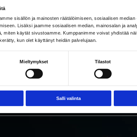
itä
mme sisällön ja mainosten räätälöimiseen, sosiaalisen median
iseen. Lisäksi jaamme sosiaalisen median, mainosalan ja analy
, miten käytät sivustoamme. Kumppanimme voivat yhdistää näitä t
n kerätty, kun olet käyttänyt heidän palvelujaan.
AKETTITUKUN UUTISKIRJE
Mieltymykset
Tilastot
kirje ja saat ensimmäisenä tietoa uutuuksista ja tarjouksista!
yn tietosuojaselosteen mukaisen tietojeni
us
n.
*
ti
Salli valinta