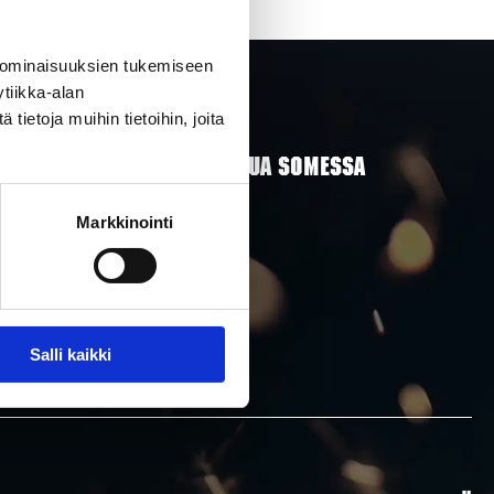
 ominaisuuksien tukemiseen
tiikka-alan
ietoja muihin tietoihin, joita
SEURAA RAKETTITUKKUA SOMESSA
Markkinointi
Salli kaikki