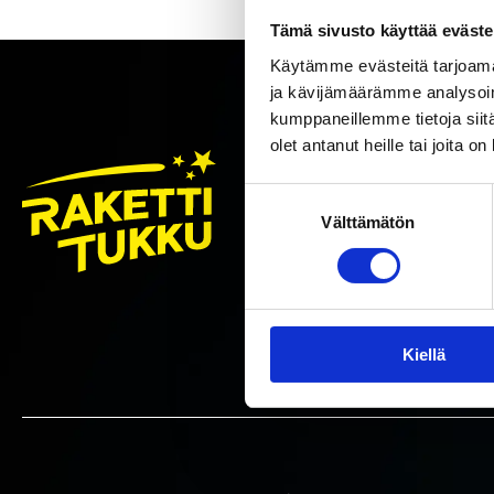
Tämä sivusto käyttää eväste
Käytämme evästeitä tarjoama
ja kävijämäärämme analysoim
kumppaneillemme tietoja siitä
olet antanut heille tai joita o
TILAA R
Suostumuksen
Välttämätön
Tilaa uutis
valinta
Hyväks
Suostum
käytö
*
Sähköpos
Kiellä
*