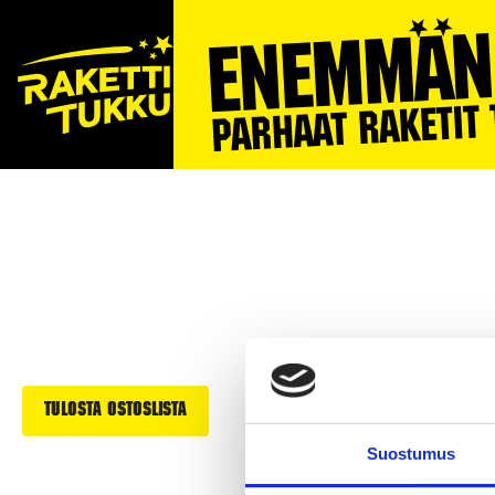
ILOTULITTEET
YMPÄRIVUOTISET MYYNT
Tulosta ostoslista
Suostumus