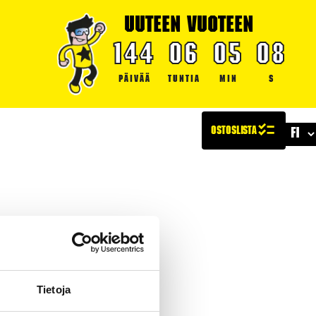
UUTEEN VUOTEEN
144
06
05
07
PÄIVÄÄ
TUNTIA
MIN
S
LLISUUS
TURVALLISUUS
ARTIKKELIT
Tietoja