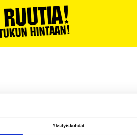
IPISTEET
VENETSIALAISET 2026
ILOTULITUS JUHLIISI
VASTUU
Yksityiskohdat