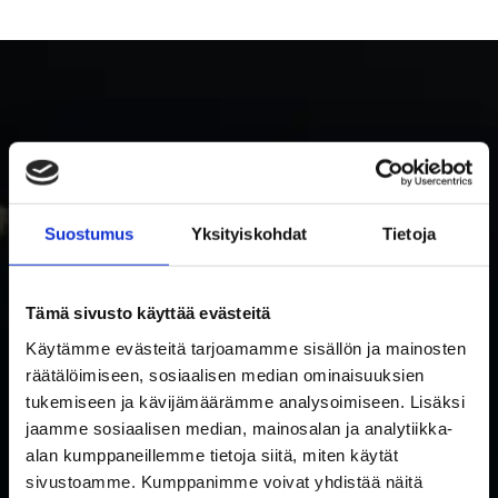
Suostumus
Yksityiskohdat
Tietoja
TILAA RAKETTITUKUN UUTISKIRJE
Tämä sivusto käyttää evästeitä
Tilaa uutiskirje ja saat ensimmäisenä tietoa uutuuksista ja
Käytämme evästeitä tarjoamamme sisällön ja mainosten
räätälöimiseen, sosiaalisen median ominaisuuksien
tarjouksista!
tukemiseen ja kävijämäärämme analysoimiseen. Lisäksi
Hyväksyn tietosuojaselosteen mukaisen tietojeni käytön.
*
Suostumus
jaamme sosiaalisen median, mainosalan ja analytiikka-
*
alan kumppaneillemme tietoja siitä, miten käytät
Sähköposti
*
sivustoamme. Kumppanimme voivat yhdistää näitä