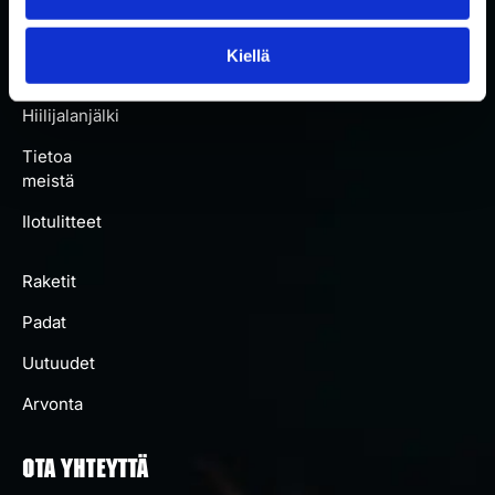
padat
Kiellä
Artikkelit
Hiilijalanjälki
Tietoa
meistä
Ilotulitteet
Raketit
Padat
Uutuudet
Arvonta
OTA YHTEYTTÄ