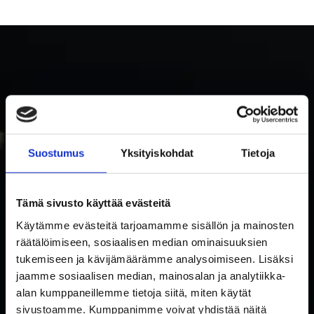
Suostumus
Yksityiskohdat
Tietoja
TILAA RAKETTITUKUN UUTISKIRJE
Tämä sivusto käyttää evästeitä
Tilaa uutiskirje ja saat ensimmäisenä tietoa uutuuksista ja
Käytämme evästeitä tarjoamamme sisällön ja mainosten
tarjouksista!
räätälöimiseen, sosiaalisen median ominaisuuksien
Hyväksyn tietosuojaselosteen mukaisen tietojeni käytön.
*
tukemiseen ja kävijämäärämme analysoimiseen. Lisäksi
Suostumus
jaamme sosiaalisen median, mainosalan ja analytiikka-
*
alan kumppaneillemme tietoja siitä, miten käytät
Sähköposti
sivustoamme. Kumppanimme voivat yhdistää näitä