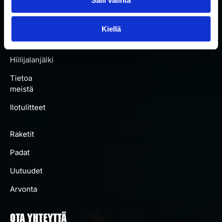
Kaikki
padat
Kiellä
Artikkelit
Hiilijalanjälki
Tietoa
meistä
Ilotulitteet
Raketit
Padat
Uutuudet
Arvonta
OTA YHTEYTTÄ