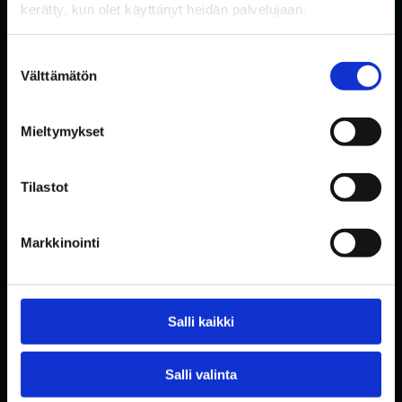
kerätty, kun olet käyttänyt heidän palvelujaan.
*
Suostumuksen
Välttämätön
valinta
FOLLOW US ON SOCIAL MEDIA
Mieltymykset
Tilastot
Markkinointi
Front page
Salli kaikki
Safety
Contact us
Salli valinta