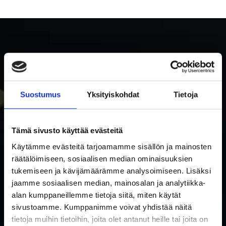
Suostumus
Yksityiskohdat
Tietoja
Tämä sivusto käyttää evästeitä
SUBSCRIBE TO RAKETTITUKKU'S NEWSLETTER
Käytämme evästeitä tarjoamamme sisällön ja mainosten
Subscribe to our newsletter and be the first to know about
räätälöimiseen, sosiaalisen median ominaisuuksien
tukemiseen ja kävijämäärämme analysoimiseen. Lisäksi
new products and special offers!
jaamme sosiaalisen median, mainosalan ja analytiikka-
I accept the use of my data in accordance with the
Privacy
alan kumppaneillemme tietoja siitä, miten käytät
privacy policy.
*
sivustoamme. Kumppanimme voivat yhdistää näitä
policy
tietoja muihin tietoihin, joita olet antanut heille tai joita on
Email
*