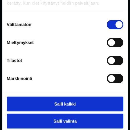
kerätty, kun olet käyttänyt heidän palvelujaan.
*
Suostumuksen
Välttämätön
valinta
FOLLOW US ON SOCIAL MEDIA
Mieltymykset
Tilastot
Markkinointi
Front page
Salli kaikki
Safety
Contact us
Salli valinta