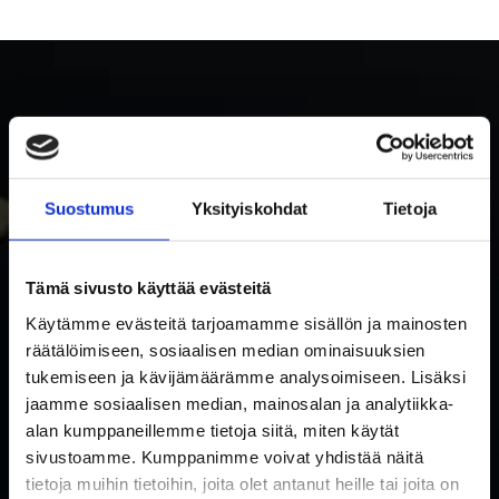
Suostumus
Yksityiskohdat
Tietoja
Tämä sivusto käyttää evästeitä
SUBSCRIBE TO RAKETTITUKKU'S NEWSLETTER
Käytämme evästeitä tarjoamamme sisällön ja mainosten
Subscribe to our newsletter and be the first to know about
räätälöimiseen, sosiaalisen median ominaisuuksien
tukemiseen ja kävijämäärämme analysoimiseen. Lisäksi
new products and special offers!
jaamme sosiaalisen median, mainosalan ja analytiikka-
I accept the use of my data in accordance with the
Privacy
alan kumppaneillemme tietoja siitä, miten käytät
privacy policy.
*
sivustoamme. Kumppanimme voivat yhdistää näitä
policy
tietoja muihin tietoihin, joita olet antanut heille tai joita on
Email
*