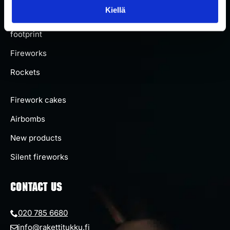
About us
Kiellä
Carbon
footprint
Fireworks
Rockets
Firework cakes
Airbombs
New products
Silent fireworks
CONTACT US
020 785 6680
info@rakettitukku.fi