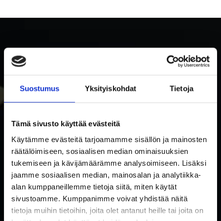
Suostumus
Yksityiskohdat
Tietoja
Tämä sivusto käyttää evästeitä
SUBSCRIBE TO RAKETTITUKKU'S NEWSLETTER
Käytämme evästeitä tarjoamamme sisällön ja mainosten
räätälöimiseen, sosiaalisen median ominaisuuksien
Subscribe to our newsletter and be the first to know about
tukemiseen ja kävijämäärämme analysoimiseen. Lisäksi
new products and special offers!
jaamme sosiaalisen median, mainosalan ja analytiikka-
I accept the use of my data in accordance with the
alan kumppaneillemme tietoja siitä, miten käytät
Privacy
privacy policy.
*
sivustoamme. Kumppanimme voivat yhdistää näitä
policy
*
tietoja muihin tietoihin, joita olet antanut heille tai joita on
Email
*